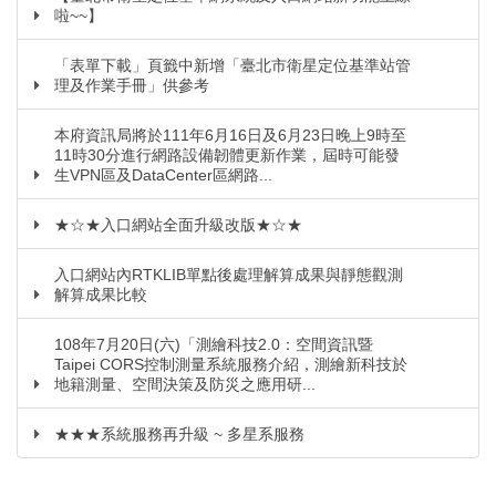
啦~~】
「表單下載」頁籤中新增「臺北市衛星定位基準站管
理及作業手冊」供參考
本府資訊局將於111年6月16日及6月23日晚上9時至
11時30分進行網路設備韌體更新作業，屆時可能發
生VPN區及DataCenter區網路...
★☆★入口網站全面升級改版★☆★
入口網站內RTKLIB單點後處理解算成果與靜態觀測
解算成果比較
108年7月20日(六)「測繪科技2.0：空間資訊暨
Taipei CORS控制測量系統服務介紹，測繪新科技於
地籍測量、空間決策及防災之應用研...
★★★系統服務再升級 ~ 多星系服務