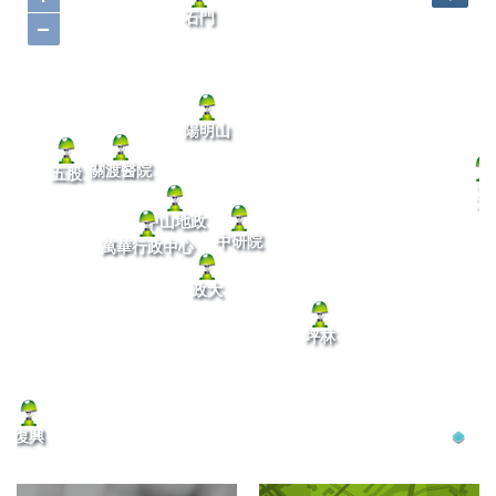
石門
−
陽明山
關渡醫院
五股
龍
洞
中山地政
中研院
萬華行政中心
政大
坪林
復興