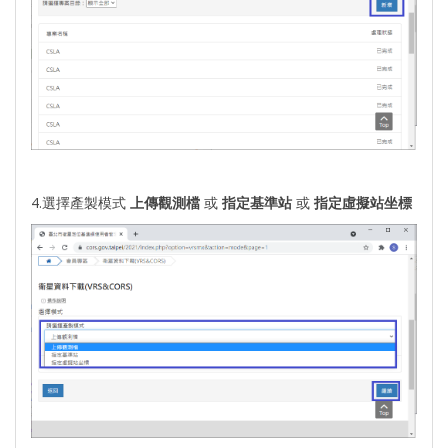
4.選擇產製模式
上傳觀測檔
或
指定基準站
或
指定虛擬站坐標